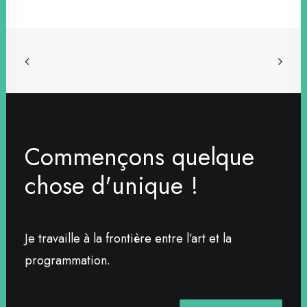
C
o
m
m
e
n
ç
o
n
s
q
u
e
l
q
u
e
c
h
o
s
e
d
'
u
n
i
q
u
e
!
Je travaille à la frontière entre l’art et la
programmation.